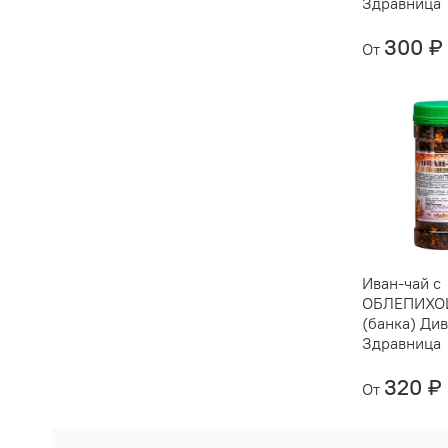
Здравница
300 ₽
От
Иван-чай с
ОБЛЕПИХОЙ
(банка) Ди
Здравница
320 ₽
От