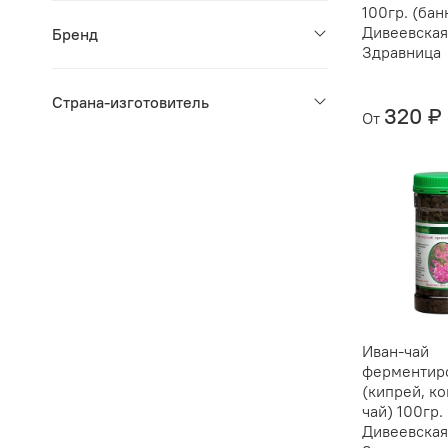
100гр. (бан
Дивеевска
Бренд
Здравница
Страна-изготовитель
320 ₽
От
Иван-чай
ферментир
(кипрей, к
чай) 100гр.
Дивеевска