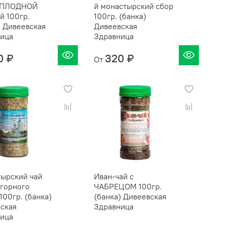
ОПЛОДНОЙ
й монастырский сбор
й 100гр.
100гр. (банка)
) Дивеевская
Дивеевская
ица
Здравница
0 ₽
320 ₽
От
ырский чай
Иван-чай с
 горного
ЧАБРЕЦОМ 100гр.
100гр. (банка)
(банка) Дивеевская
ская
Здравница
ица