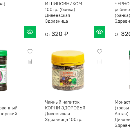
ка)
И ШИПОВНИКОМ
ЧЕРН
я
100гр. (банка)
рябино
Дивеевская
(банка
Здравница
Здравн
320 ₽
32
От
От
Чайный напиток
Монаст
ованный
КОРНИ ЗДОРОВЬЯ
(травы
опорский
Дивеевская
Алтая) 
Здравница 100гр.
Дивеев
я
Здравн