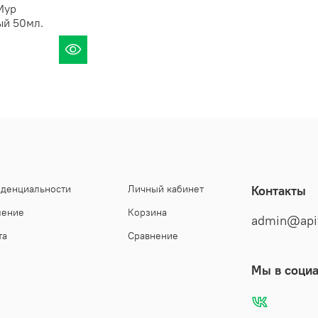
Мур
ый 50мл.
иденциальности
Личный кабинет
Контакты
шение
Корзина
admin@api
та
Сравнение
Мы в социа