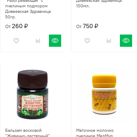
"Разогревающая" с
Дивеевская Здравница
пчелиным подмором
100мл.
Дивеевская Здравница
50гр.
260 ₽
750 ₽
От
От
Бальзам восковой
Маточное молочко
"Живично-дегтярный"
пчелиное МелМур,