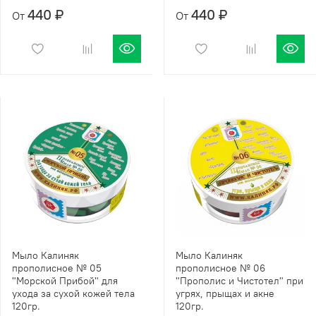
440 ₽
440 ₽
От
От
Мыло Калиняк
Мыло Калиняк
прополисное № 05
прополисное № 06
"Морской Прибой" для
"Прополис и Чистотел" при
ухода за сухой кожей тела
угрях, прыщах и акне
120гр.
120гр.