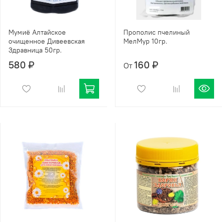
Мумиё Алтайское
Прополис пчелиный
очищенное Дивеевская
МелМур 10гр.
Здравница 50гр.
580 ₽
160 ₽
От