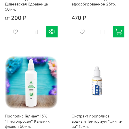
Дивеевская Здравница
адсорбированное 25гр.
50мл.
200 ₽
470 ₽
От
Прополис Гелиант 15%
Экстракт прополиса
"Пихтопросан" Калиняк
водный Тенториум "Эй-пи-
флакон 50мл.
ви" 15мл.