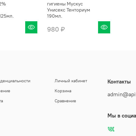
12%
гигиены Мускус
я
Унисекс Тенториум
125мл.
190мл.
980 ₽
иденциальности
Личный кабинет
Контакты
шение
Корзина
admin@api
та
Сравнение
Мы в социа