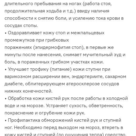
длительного пребывания на ногах (работа стоя,
продолжительная ходьба и т.д.) ввиду наличия
способности к снятию боли, и усилению тока крови в
сосудах стопы.
• Оздоравливает кожу стоп и межпальцевых
промежутков при грибковых
поражениях (эпидермофития стоп), в первые же
минуты после нанесения, снимает мучительный зуд и
боль, в пораженных грибком участках кожи.
• Улучшает трофику (питание) кожи ступни при
варикозном расширении вен, эндартериите, сахарном
диабете, облитерирующем атеросклерозе сосудов
нижних конечностей.
• Обработка кожи кистей рук после работы в холодной
воде и на морозе. Устраняет сухость, обветренность,
покраснение и огрубение кожи рук.
• Профилактика обморожений кистей рук и ступней
ног. Необходимо перед выходом на мороз, втереть в
кожу кистей и ступней (до ощущения тепла) средство,