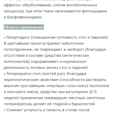
эффекты: обезболивание, снятие воспалительных
процессов, при этом ткани напитываются фитонцидами
и биофлавоноидами.
Область применения:
• Гипергидроз (повышенная потливость стоп и ладоней).
В кратчайшие сроки устраняет избыточное
потоотделение, не повреждает, а наоборот (благодаря
отсутствию в составе средства синтетических
компонентов) оздоравливает и нормализует
деятельность потовых желез стоп и ладоней.
• Гиперкератоз стоп (кистей рук). Благодаря
кератолитическим свойствам (способности растворять
верхние ороговевшие «мертвые» слои кожи) прополиса
и пихтового масла, средство при регулярном (2-3
недели) применении ликвидирует местные симптомы
гиперкератоза, делает её гладкой и бархатистой.
• Снимает усталость и тяжесть в стопах после