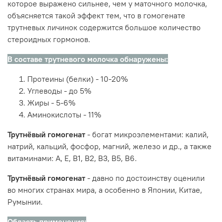
которое выражено сильнее, чем у маточного молочка,
объясняется такой эффект тем, что в гомогенате
трутневых личинок содержится большое количество
стероидных гормонов.
В составе трутневого молочка обнаружены:
Протеины (белки) - 10-20%
Углеводы - до 5%
Жиры - 5-6%
Аминокислоты - 11%
Трутнёвый гомогенат
- богат микроэлементами: калий,
натрий, кальций, фосфор, магний, железо и др., а также
витаминами: А, Е, В1, В2, В3, В5, В6.
Трутнёвый гомогенат
- давно по достоинству оценили
во многих странах мира, а особенно в Японии, Китае,
Румынии.
Область применения: