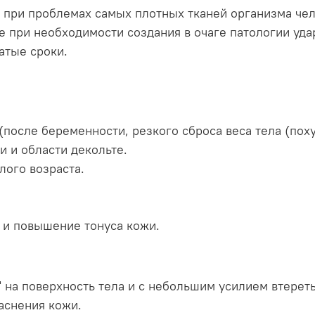
при проблемах самых плотных тканей организма чело
кже при необходимости создания в очаге патологии у
атые сроки.
после беременности, резкого сброса веса тела (поху
и и области декольте.
лого возраста.
 и повышение тонуса кожи.
 на поверхность тела и с небольшим усилием втере
аснения кожи.