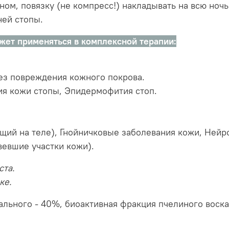
ом, повязку (не компресс!) накладывать на всю ночь
ней стопы.
жет применяться в комплексной терапии:
без повреждения кожного покрова.
ия кожи стопы, Эпидермофития стоп.
ющий на теле), Гнойничковые заболевания кожи, Нейр
вевшие участки кожи).
ста.
ке.
льного - 40%, биоактивная фракция пчелиного воска