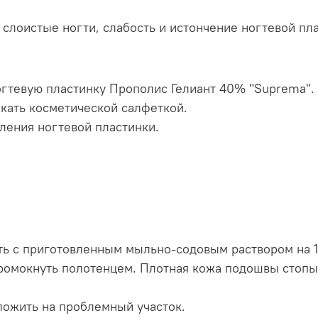
 слоистые ногти, слабость и истончение ногтевой пла
ногтевую пластинку Прополис Гелиант 40% "Suprema".
кать косметической салфеткой.
ления ногтевой пластинки.
сть с приготовленным мыльно-содовым раствором на 1
промокнуть полотенцем. Плотная кожа подошвы стопы
ложить на проблемный участок.