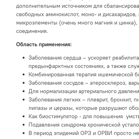
дополнительным источником для сбалансирован
свободных аминокислот, моно- и дисахаридов,
микроэлементы (очень много магния и цинка),
соединения.
Область применения:
Заболевания сердца – ускоряет реабилит
предынфарктных состояниях, а также слу
Комбинированная терапия ишемической бо
Заболевания сосудов – атеросклероз, вар
Для нормализации артериального давления
Заболевания легких – плеврит, бронхит, 
липазы и церазы, которые разрушают обо
Как биостимулятор - для повышения умст
Подавления синдрома хронической устало
В период эпидемий ОРЗ и ОРВИ просто не