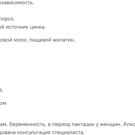
озависимость.
пороз.
й источник цинка.
ковой моли, пищевой желатин.
й.
ом.
ам, беременность, в период лактации у женщин. Алк
ована консультация специалиста.