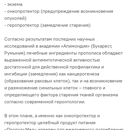
- экзема
- онкопротектор (предупреждение возникновения
опухолей)
- геропротектор (замедление старения)
Согласно результатам последних научных
исследований в академии «Апимондия» (Бухарест,
Румыния) лечебные ингредиенты прополиса обладают
выраженной антимитотической активностью
достаточной для действенной профилактики и
ингибиции (замедления) как канцерогенеза
(образования раковых клеток), так и на возникновение
и размножение синильных клеток – главного и
определяющего фактора старения тканей организма
согласно современной геронтологии.
В этом плане, а именно как онкопротектор и
геропротектор целебный продукт питания
«ПропольМед» идеален для ежедневного потребления